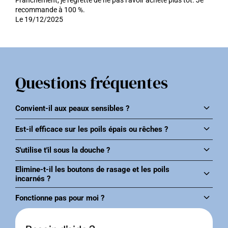
Franchement, je regrette de ne pas l’avoir acheté plus tôt. Je
recommande à 100 %.
Le 19/12/2025
Questions fréquentes
keyboard_arrow_down
Convient-il aux peaux sensibles ?
keyboard_arrow_down
Est-il efficace sur les poils épais ou rêches ?
keyboard_arrow_down
S'utilise t'il sous la douche ?
Elimine-t-il les boutons de rasage et les poils
keyboard_arrow_down
incarnés ?
keyboard_arrow_down
Fonctionne pas pour moi ?