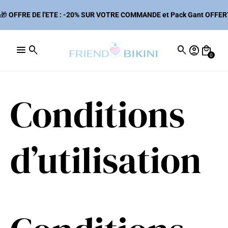
🎁
OFFRE DE l'ETE : -20% SUR VOTRE COMMANDE et Pack Gant OFFE
menu
search
search
account_circle
local_mall
0
Conditions
d’utilisation