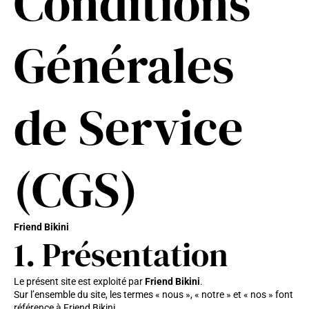
Conditions
Générales
de Service
(CGS)
Friend Bikini
1. Présentation
Le présent site est exploité par
Friend Bikini
.
Sur l’ensemble du site, les termes « nous », « notre » et « nos » font
référence à Friend Bikini.